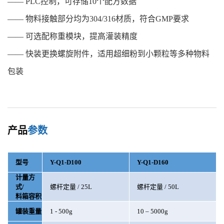
—— PLC控制，可存储10个配方数据
—— 物料接触部分均为304/316材质，符合GMP要求
—— 可选配称重模块，提高灌装精度
—— 快装更换螺旋附件，适用超细粉到小颗粒等多种物料
包装
产品
参数
型号
Y-Q1-D100
Y-Q1-D160
计量方
式
/
螺杆定量
/ 25L
螺杆定量
/ 50L
料箱容积
罐装重量
1 - 500g
10
–
5000g