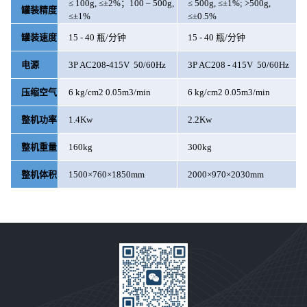
≤
100g,
≤±
2%
；
100
–
500g,
≤
500g,
≤±
1%; >500g,
罐装精度
≤±
1%
≤±
0.5%
罐装速度
15 - 40
瓶
/
分钟
15 - 40
瓶
/
分钟
电源
3P AC208-415V 50/60Hz
3P AC208 - 415V 50/60Hz
压缩空气
6 kg/cm2 0.05m3/min
6 kg/cm2 0.05m3/min
整机功率
1.4Kw
2.2Kw
整机重量
160kg
300kg
整机体积
1500
×
760
×
1850mm
2000
×
970
×
2030mm