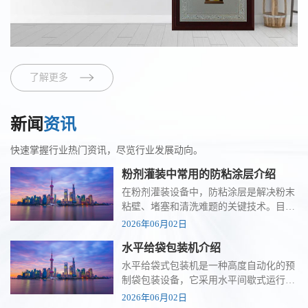
了解更多
新闻
资讯
快速掌握行业热门资讯，尽览行业发展动向。
粉剂灌装中常用的防粘涂层介绍
在粉剂灌装设备中，防粘涂层是解决粉末
粘壁、堵塞和清洗难题的关键技术。目
前，行业内最主流且应用最广泛的解决方
2026年06月02日
案是基于含氟聚合物的涂层体系，同时针
水平给袋包装机介绍
对特殊需求也发展出了其他高性能涂层技
术。 以下是几种常见的防粘涂层介绍与对
水平给袋式包装机是一种高度自动化的预
比： 涂层类型 核心特性 典型应用场景 局
制袋包装设备，它采用水平间歇式运行方
限性 特氟龙涂层 (PTFE) 摩擦系数极低
式，自动完成取袋、开袋、填充、封口等
2026年06月02日
(0.05-0.1)，不粘性好，耐温可达260°C，