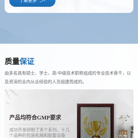
了解更多
半自动包装机
自动灌装机
自动灌装机
称重式计量灌装机
高速灌装机
高速旋转式充填机
该系列包装机能完成计量、充
该机是一款经济实用的粉末及
该机在传统的喂罐、托罐、充
该机主要针对容易扬尘的超细
该机采用主辅双头充填系统和
该机采用旋转式充填系统，螺
质量
保证
填等工作。由于独到的设计，
小颗粒自动灌装机，能完成瓶
填计量等功能上增加了称重选
粉末及高精度的包装要求而开
喂罐系统，保证了高精度同时
杆计量机将物料连续的分发到
以至更适用于包装那些易流动
子自动定位、充填及计量等工
别等功能，可与其它设备配套
发设计，根据装在容器下面的
又去除了转盘式喂罐系统清理
旋转的多工位漏斗里，瓶子在
由多名具有硕士、学士、高/中级技术职称组成的专业技术骨干，以
或者流动性差的粉粒状物料，
作，它由一台螺杆计量机、一
组成整套罐装流水线，适用于
重量传感器给出的信号完成双
不便的缺点。主要为高精度高
漏斗下，一个瓶子对应一个漏
及资深的业内从业经验的人员组建而成的。
如面粉、可可粉、固体饮料、
台链板输送带及一个气动定位
充填眼影粉、闪粉、胡椒粉、
速充填、计量及升降等工作，
速计量充填而设计的。可与其
斗，不等距螺旋和星形转盘将
白砂糖、棉白糖、味精、固体
装置组成，可与理瓶机、旋盖
辣椒粉、奶粉、米粉、蛋白
适用于包装添加剂、碳粉、灭
它设备配套组成整套罐装流水
瓶子均匀的对应到每一个漏斗
饮料、兽药、葡萄糖、固体医
机、贴标机等组成整套灌装流
粉、豆奶粉、鸡粉、咖啡粉、
火器干粉、其它超细粉末、及
线，适用于罐装奶粉、蛋白
下同步旋转并振动，物料通过
药、粉状添加剂、碳粉、爽身粉、农药、染料、香精香料等。
水线。适用于包装粉末、小颗粒药品、奶粉、兽药、调味品、
药粉、添加剂、香精香料等。
有高精度包装要求的粉末等。
粉、鸡粉、葡萄糖、米粉、可可粉、固体饮料等。
料斗进入到瓶子中。适用圆形，方形，异型等各种形状瓶子，
粉粒状添加济、葡萄糖、固体饮料、爽身粉、农药等。
以及瓶口比较小，长径比比较大的瓶子。
产品均符合GMP要求
了解更多
了解更多
了解更多
了解更多
了解更多
了解更多
成功开发研制了多个系列、十几
个品种的包装机械和配套设备